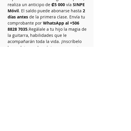
realiza un anticipo de 
₡5 000
 vía 
SINPE 
Móvil
. El saldo puede abonarse hasta 
2 
días antes
 de la primera clase. Envía tu 
comprobante por 
WhatsApp al +506 
8828 7035
.Regálale a tu hijo la magia de 
la guitarra, habilidades que le 
acompañarán toda la vida. ¡Inscríbelo 
hoy y deja que la música sea su mejor 
aliado!
Sobre el Profesor
Debora Blank
Fundadora de la academia hace 25 años.
Experta en pedagogía musical y
neuroeducación. Formación en
Argentina, Israel, Holanda y Costa Rica.
También estudió musicoterapia.