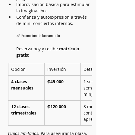
Improvisación básica para estimular 
la imaginación.
Confianza y autoexpresión a través 
de mini-conciertos internos.
🎉 Promoción de lanzamiento
Reserva hoy y recibe 
matrícula 
gratis
:
Opción
Inversión
Detalle
4 clases 
₡45 000
1 sesión por 
mensuales
semana (45 
min)
12 clases 
₡120 000
3 meses 
trimestrales
continuos de 
aprendizaje
Cupos limitados.
 Para asegurar la plaza, 