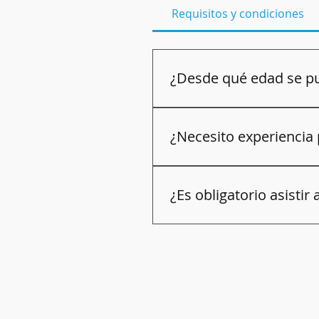
Requisitos y condiciones
¿Desde qué edad se pue
👉 Tenemos cursos para 
ni
a partir del año con acomp
¿Necesito experiencia
👉 No. Todos nuestros curs
que deseen perfeccionarse.
¿Es obligatorio asistir 
No es obligatorio, solo asi