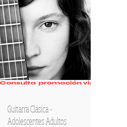
Consulta  promoción vigente
Guitarra Clásica -
Adolescentes Adultos