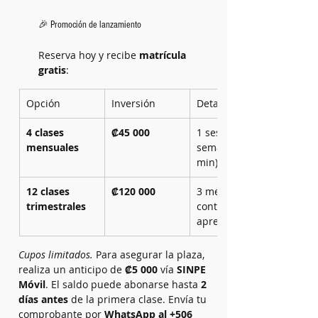
🎉 Promoción de lanzamiento
Reserva hoy y recibe 
matrícula 
gratis
:
Opción
Inversión
Detalle
4 clases 
₡45 000
1 sesión por 
mensuales
semana (45 
min)
12 clases 
₡120 000
3 meses 
trimestrales
continuos de 
aprendizaje
Cupos limitados.
 Para asegurar la plaza, 
realiza un anticipo de 
₡5 000
 vía 
SINPE 
Móvil
. El saldo puede abonarse hasta 
2 
días antes
 de la primera clase. Envía tu 
comprobante por 
WhatsApp al +506 