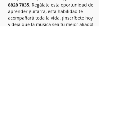
8828 7035
. Regálate esta oportunidad de 
aprender guitarra, esta habilidad te 
acompañará toda la vida. ¡Inscríbete hoy 
y deja que la música sea tu mejor aliado!
Sobre el Profesor
Debora Blank
Fundadora de la academia hace 25 años.
Experta en pedagogía musical y
neuroeducación. Formación en
Argentina, Israel, Holanda y Costa Rica.
También estudió musicoterapia.
Desarrolla una metodología
personalizada basada en estrategias
espontáneas y desarrollo personal del
estudiante.